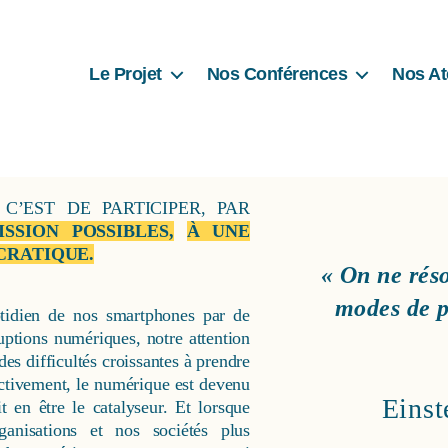
Le Projet
Nos Conférences
Nos At
C’EST DE PARTICIPER, PAR
SION POSSIBLES,
À UNE
CRATIQUE.
« On ne rés
modes de p
otidien de nos smartphones par de
ruptions numériques, notre attention
es difficultés croissantes à prendre
ctivement, le numérique est devenu
Einst
it en être le catalyseur. Et lorsque
anisations et nos sociétés plus